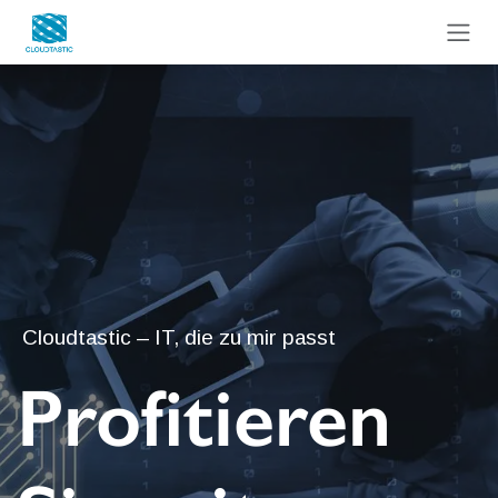
Zum Inhalt springen
Cloudtastic – IT, die zu mir passt
Profitieren