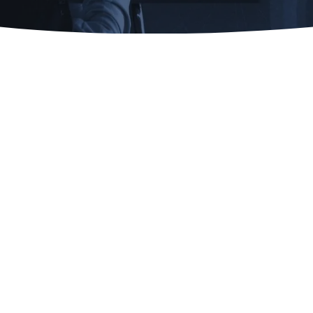
24/7
22.000+
Komplettüberwachung
Kunden weltweit setzen
auf CrowdStrike
170+
Länder nutzen
CrowdStrike